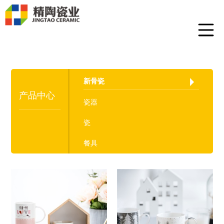
新骨瓷
产品中心
瓷器
瓷
餐具