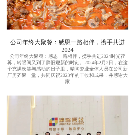
公司年终大聚餐：感恩一路相伴，携手共进
2024
公司年终大聚餐：感恩一路相伴，携手共进2024时光荏
苒，转眼间又到了辞旧迎新的时刻。2024年2月2日，在这
个充满欢笑与感动的日子里，精陶瓷业全体人员在公司新
厂房齐聚一堂，共同庆祝2023年的丰收和成果，并感谢大
家