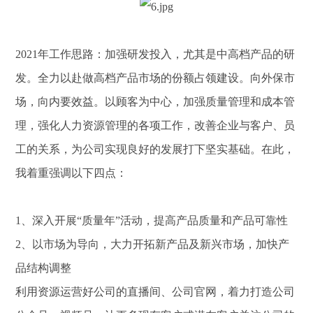
2021年工作思路：加强研发投入，尤其是中高档产品的研
发。全力以赴做高档产品市场的份额占领建设。向外保市
场，向内要效益。以顾客为中心，加强质量管理和成本管
理，强化人力资源管理的各项工作，改善企业与客户、员
工的关系，为公司实现良好的发展打下坚实基础。在此，
我着重强调以下四点：
1、深入开展“质量年”活动，提高产品质量和产品可靠性
2、以市场为导向，大力开拓新产品及新兴市场，加快产
品结构调整
利用资源运营好公司的直播间、公司官网，着力打造公司