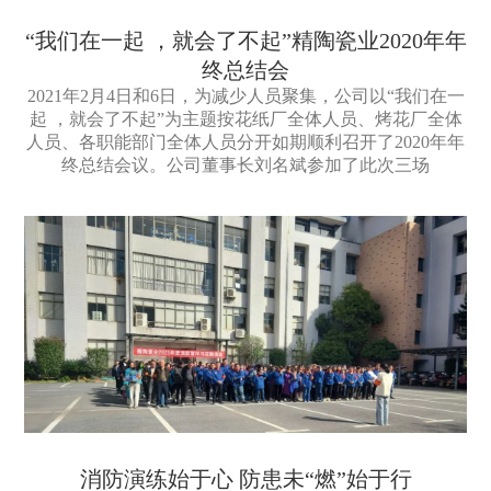
“我们在一起 ，就会了不起”精陶瓷业2020年年
终总结会
2021年2月4日和6日，为减少人员聚集，公司以“我们在一
起 ，就会了不起”为主题按花纸厂全体人员、烤花厂全体
人员、各职能部门全体人员分开如期顺利召开了2020年年
终总结会议。公司董事长刘名斌参加了此次三场
消防演练始于心 防患未“燃”始于行