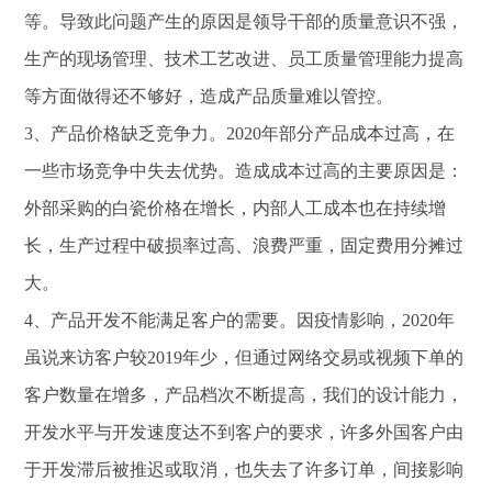
等。导致此问题产生的原因是领导干部的质量意识不强，
生产的现场管理、技术工艺改进、员工质量管理能力提高
等方面做得还不够好，造成产品质量难以管控。
3、产品价格缺乏竞争力。2020年部分产品成本过高，在
一些市场竞争中失去优势。造成成本过高的主要原因是：
外部采购的白瓷价格在增长，内部人工成本也在持续增
长，生产过程中破损率过高、浪费严重，固定费用分摊过
大。
4、产品开发不能满足客户的需要。因疫情影响，2020年
虽说来访客户较2019年少，但通过网络交易或视频下单的
客户数量在增多，产品档次不断提高，我们的设计能力，
开发水平与开发速度达不到客户的要求，许多外国客户由
于开发滞后被推迟或取消，也失去了许多订单，间接影响