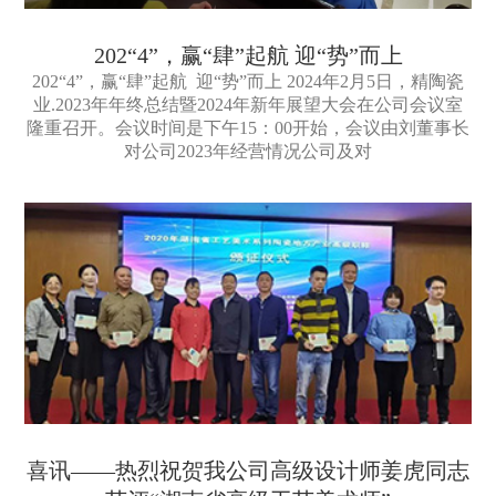
202“4”，赢“肆”起航 迎“势”而上
202“4”，赢“肆”起航 迎“势”而上 2024年2月5日，精陶瓷
业.2023年年终总结暨2024年新年展望大会在公司会议室
隆重召开。会议时间是下午15：00开始，会议由刘董事长
对公司2023年经营情况公司及对
喜讯——热烈祝贺我公司高级设计师姜虎同志