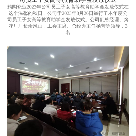
精陶瓷业2023年公司员工子女高等教育助学金发放仪式在
这个温馨的秋日，公司于2023年8月26日举行了本年度公
司员工子女高等教育助学金发放仪式。公司副总经理、烤
花厂厂长余凤山，工会主席、总经办主任杨芳等领导，3
名