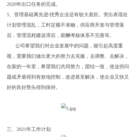
2020年出口任务的完成。
5、管理基础离先进/优秀企业还有较大差距。突出表现在
计划管理混乱，工时定额不准确，供应商开发与管理落
后，管理流程建设滞后，薪酬考核体系不完善等。
公司希望我们对企业发展中的问题，能引起高度重
视，需要我们做出更大的努力去克服，去调整、去解决，
在新的一年里，希望我们共同努力，团结一致，使这些问
题或矛盾得到有效地控制，改进甚至解决，使企业又快又
好的良好势头得到保持。
三、2021年工作计划