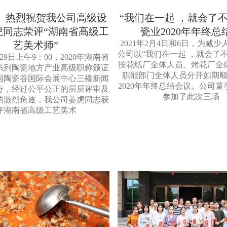
—热烈祝贺我公司高级设
“我们在一起 ，就会了不
虎同志荣评“湖南省高级工
瓷业2020年年终总
2021年2月4日和6日，为减
艺美术师”
公司以“我们在一起 ，就会了
月29日上午9：00，2020年湖南省
按花纸厂全体人员、烤花厂全
系列陶瓷地方产业高级职称颁证
职能部门全体人员分开如期
国陶瓷谷国际会展中心三楼新闻
2020年年终总结会议。公司
行，经过公平公正的层层评审及
参加了此次三场
的激烈角逐，我公司姜虎同志获
评湖南省高级工艺美术