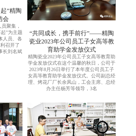
起”精陶
结会
少人员聚集，
“共同成长，携手前行”——精陶
不起”为主题
体人员、各
瓷业2023年公司员工子女高等教
顺利召开了
育助学金发放仪式
董事长刘名斌
精陶瓷业2023年公司员工子女高等教育助
学金发放仪式在这个温馨的秋日，公司于
2023年8月26日举行了本年度公司员工子
女高等教育助学金发放仪式。公司副总经
理、烤花厂厂长余凤山，工会主席、总经
办主任杨芳等领导，3名